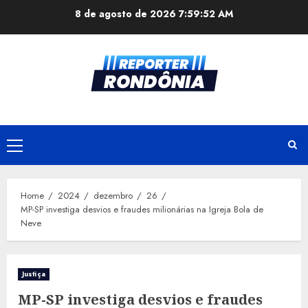
Skip
8 de agosto de 2026
7:59:53 AM
to
content
Primary
Menu
Home
2024
dezembro
26
MP-SP investiga desvios e fraudes milionárias na Igreja Bola de
Neve
Justiça
MP-SP investiga desvios e fraudes