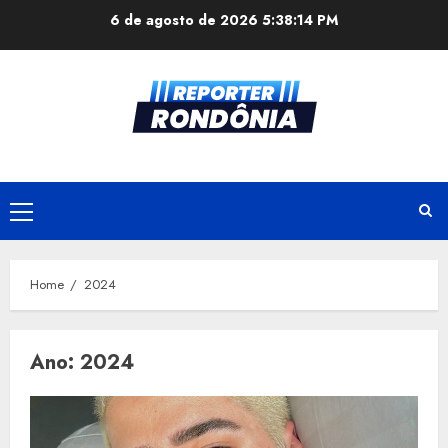
Skip
6 de agosto de 2026
5:38:15 PM
to
content
Primary
Menu
Home
2024
Ano:
2024