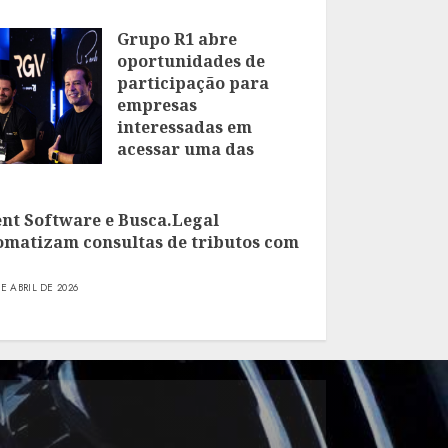
Grupo R1 abre
oportunidades de
participação para
empresas
interessadas em
acessar uma das
maiores comunidades
de empresários do
Brasil
ent Software e Busca.Legal
omatizam consultas de tributos com
16 DE JULHO DE 2026
DE ABRIL DE 2026