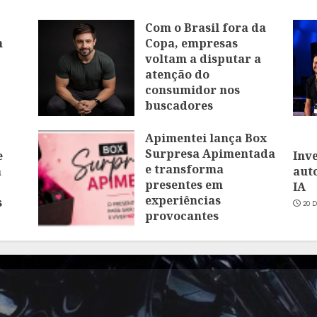
Com o Brasil fora da
m
Copa, empresas
voltam a disputar a
atenção do
consumidor nos
buscadores
16 DE JULHO DE 2026
Apimentei lança Box
Surpresa Apimentada
e
Inv
e transforma
a
aut
presentes em
IA
experiências
s
20 
provocantes
16 DE JUNHO DE 2026