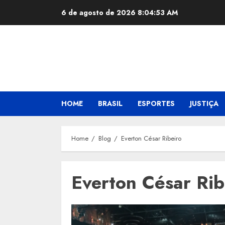
Skip
6 de agosto de 2026
8:04:54 AM
to
content
HOME
BRASIL
ESPORTES
JUSTIÇA
Home
Blog
Everton César Ribeiro
Everton César Rib