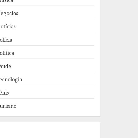
úsica
egocios
otícias
olícia
olitica
aúde
ecnologia
ênis
urismo