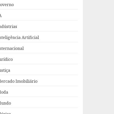
overno
A
ndústrias
nteligência Artificial
nternacional
urídico
ustiça
ercado Imobiliário
oda
Mundo