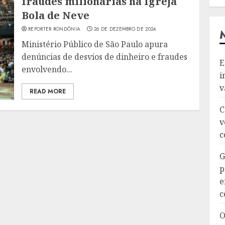
fraudes milionárias na Igreja
Bola de Neve
REPORTER RONDÔNIA
26 DE DEZEMBRO DE 2024
Ministério Público de São Paulo apura
denúncias de desvios de dinheiro e fraudes
E
envolvendo...
i
v
READ MORE
C
v
c
G
p
e
c
O