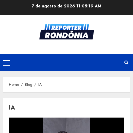
Skip
7 de agosto de 2026
11:05:19 AM
to
content
Primary
Menu
Home
Blog
IA
IA