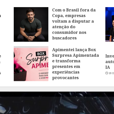
Com o Brasil fora da
m
Copa, empresas
voltam a disputar a
atenção do
consumidor nos
buscadores
16 DE JULHO DE 2026
Apimentei lança Box
Surpresa Apimentada
e
Inv
e transforma
a
aut
presentes em
IA
experiências
s
20 
provocantes
16 DE JUNHO DE 2026