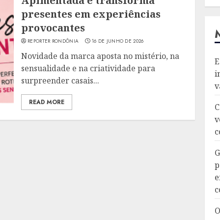
Apimentada e transforma
presentes em experiências
provocantes
REPORTER RONDÔNIA
16 DE JUNHO DE 2026
Novidade da marca aposta no mistério, na
E
sensualidade e na criatividade para
i
surpreender casais...
v
READ MORE
C
v
c
G
p
e
c
O