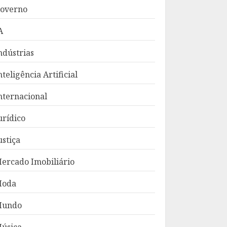
overno
A
ndústrias
nteligência Artificial
nternacional
urídico
ustiça
ercado Imobiliário
oda
Mundo