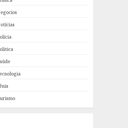
úsica
egocios
otícias
olícia
olitica
aúde
ecnologia
ênis
urismo