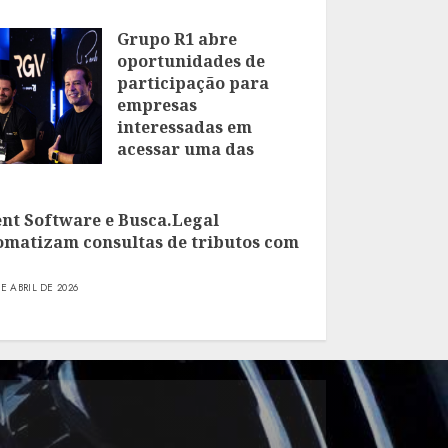
Grupo R1 abre
oportunidades de
participação para
empresas
interessadas em
acessar uma das
maiores comunidades
de empresários do
Brasil
ent Software e Busca.Legal
omatizam consultas de tributos com
16 DE JULHO DE 2026
DE ABRIL DE 2026