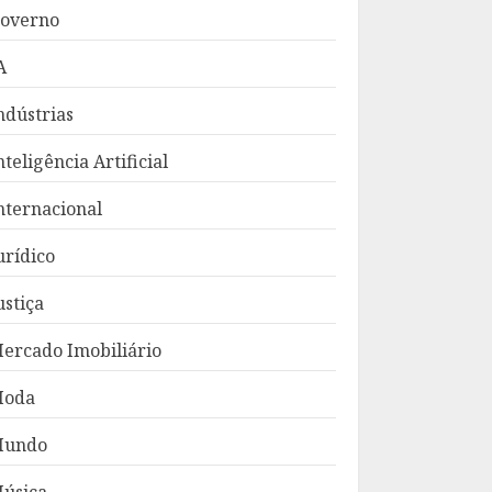
overno
A
ndústrias
nteligência Artificial
nternacional
urídico
ustiça
ercado Imobiliário
oda
Mundo