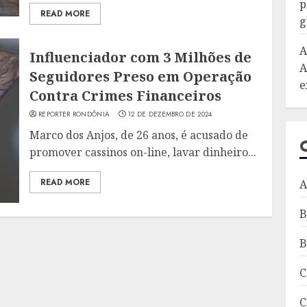
p
READ MORE
g
A
Influenciador com 3 Milhões de
A
Seguidores Preso em Operação
e
Contra Crimes Financeiros
REPORTER RONDÔNIA
12 DE DEZEMBRO DE 2024
Marco dos Anjos, de 26 anos, é acusado de
promover cassinos on-line, lavar dinheiro...
READ MORE
A
B
B
C
C