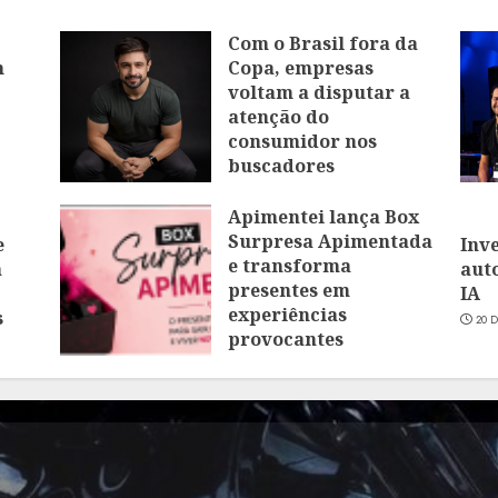
Com o Brasil fora da
m
Copa, empresas
voltam a disputar a
atenção do
consumidor nos
buscadores
16 DE JULHO DE 2026
Apimentei lança Box
Surpresa Apimentada
e
Inv
e transforma
a
aut
presentes em
IA
experiências
s
20 
provocantes
16 DE JUNHO DE 2026