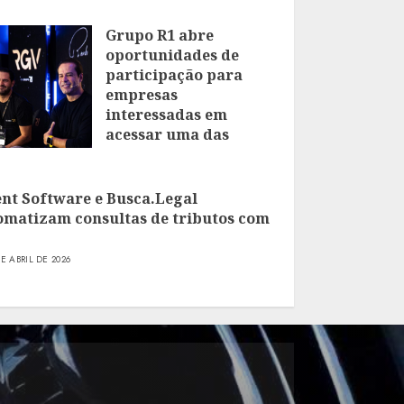
Grupo R1 abre
oportunidades de
participação para
empresas
interessadas em
acessar uma das
maiores comunidades
de empresários do
Brasil
ent Software e Busca.Legal
omatizam consultas de tributos com
16 DE JULHO DE 2026
DE ABRIL DE 2026