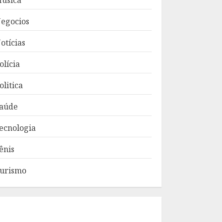
úsica
egocios
otícias
olícia
olitica
aúde
ecnologia
ênis
urismo