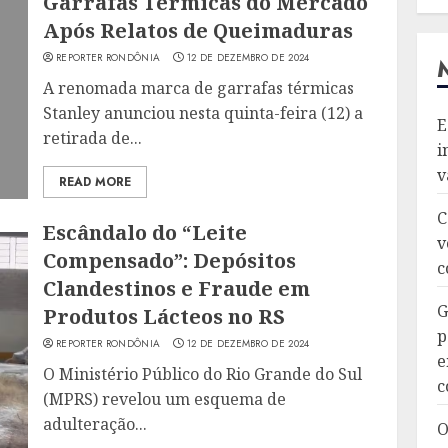
Garrafas Térmicas do Mercado
Após Relatos de Queimaduras
REPORTER RONDÔNIA
12 DE DEZEMBRO DE 2024
A renomada marca de garrafas térmicas
Stanley anunciou nesta quinta-feira (12) a
E
retirada de...
i
v
READ MORE
C
Escândalo do “Leite
v
Compensado”: Depósitos
c
Clandestinos e Fraude em
G
Produtos Lácteos no RS
p
REPORTER RONDÔNIA
12 DE DEZEMBRO DE 2024
e
O Ministério Público do Rio Grande do Sul
c
(MPRS) revelou um esquema de
adulteração...
O