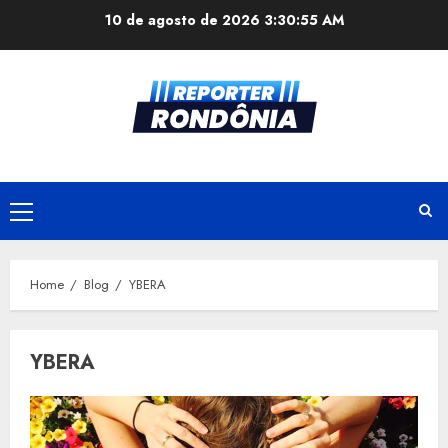
Skip
10 de agosto de 2026
3:30:55 AM
to
content
Primary
Menu
Home
Blog
YBERA
YBERA