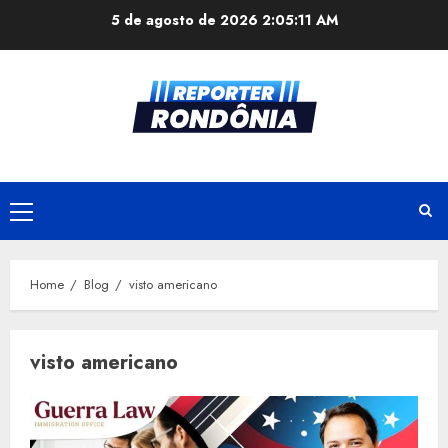
Skip
5 de agosto de 2026
2:05:12 AM
to
content
Primary
Menu
Home
Blog
visto americano
visto americano