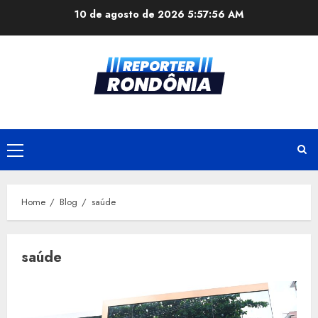
Skip
10 de agosto de 2026
5:57:57 AM
to
content
Primary
Menu
Home
Blog
saúde
saúde