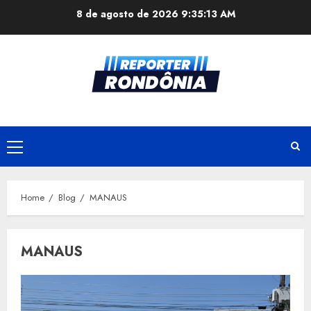
Skip
8 de agosto de 2026
9:35:14 AM
to
content
Primary
Menu
Home
Blog
MANAUS
MANAUS