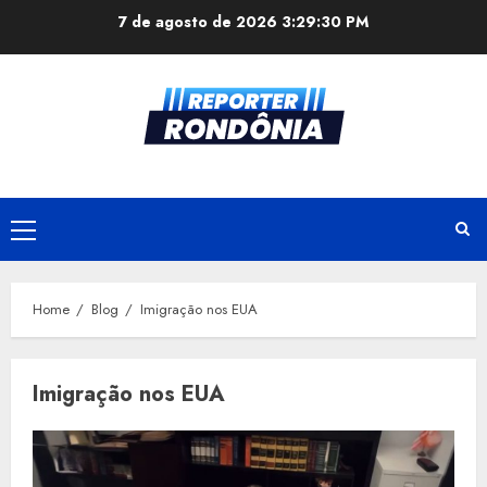
Skip
7 de agosto de 2026
3:29:30 PM
to
content
Primary
Menu
Home
Blog
Imigração nos EUA
Imigração nos EUA